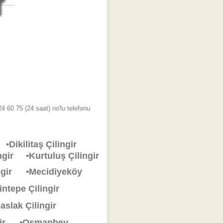
4 60 75 (24 saat) no'lu telefonu
ir
▪Dikilitaş Çilingir
lingir
▪Kurtuluş Çilingir
ingir
▪Mecidiyeköy
rintepe Çilingir
aslak Çilingir
ngir
▪Osmanbey