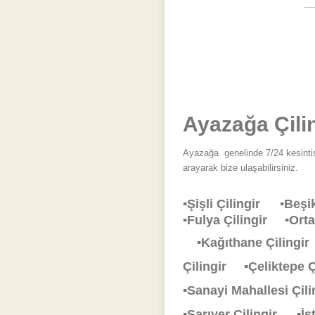
Ayazağa Çili
Ayazağa
genelinde 7/24 kesintis
arayarak bize ulaşabilirsiniz.
▪Şişli Çilingir
▪Beşi
▪Fulya Çilingir
▪Ort
▪Kağıthane Çiling
Çilingir
▪Çeliktepe 
▪Sanayi Mahallesi Çi
▪Sarıyer Çilingir
▪İ