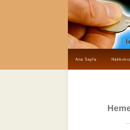
l
Ana Sayfa
Hakkımı
Heme