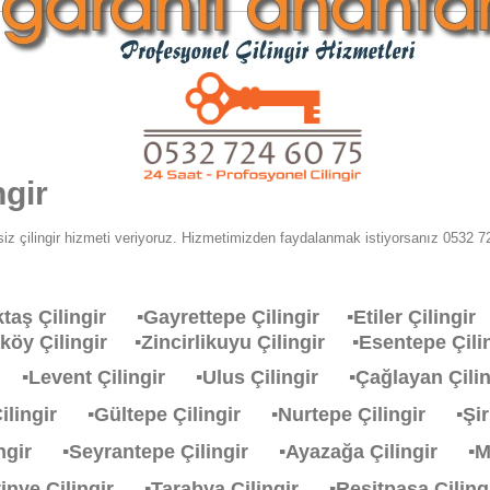
ngir
iz çilingir hizmeti veriyoruz. Hizmetimizden faydalanmak istiyorsanız 0532 72
ktaş Çilingir
▪Gayrettepe Çilingir
▪Etiler Çiling
aköy Çilingir
▪Zincirlikuyu Çilingir
▪Esentepe Çi
ir
▪Levent Çilingir
▪Ulus Çilingir
▪Çağlayan Çil
Çilingir
▪Gültepe Çilingir
▪Nurtepe Çilingir
▪Şi
lingir
▪Seyrantepe Çilingir
▪Ayazağa Çilingir
▪M
stinye Çilingir
▪Tarabya Çilingir
▪Resitpasa Çili