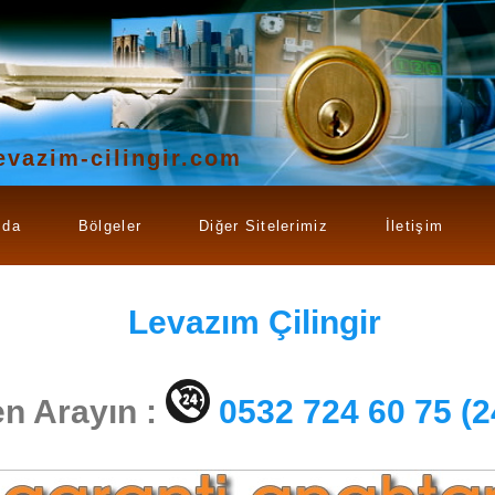
evazim-cilingir.com
zda
Bölgeler
Diğer Sitelerimiz
İletişim
Levazım
Çilingir
n Arayın :
0532 724 60 75 (2