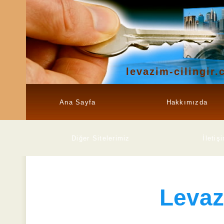
levazim-cilingir
Ana Sayfa
Hakkımızda
Diğer Sitelerimiz
İletiş
Leva