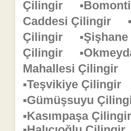
Çilingir
▪Bomonti
Caddesi Çilingir
Çilingir
▪Şişhane
Çilingir
▪Okmeyd
Mahallesi Çilingir
▪Teşvikiye Çilingi
▪Gümüşsuyu Çilin
▪Kasımpaşa Çilin
▪Halıcıoğlu Çiling