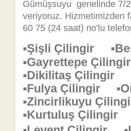
Gümüşsuyu
genelinde 7/24 
veriyoruz. Hizmetimizden 
60 75 (24 saat) no'lu telefo
▪Şişli Çilingir
▪Be
▪Gayrettepe Çilin
▪Dikilitaş Çilingir
▪Fulya Çilingir
▪O
▪Zincirlikuyu Çili
▪Kurtuluş Çilingi
▪Levent Çilingir
▪