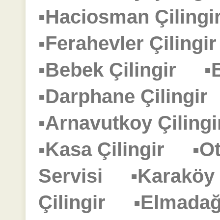
▪Haciosman Çilin
▪Ferahevler Çiling
▪Bebek Çilingir
▪
▪Darphane Çilingi
▪Arnavutkoy Çilin
▪Kasa Çilingir
▪O
Servisi
▪Karaköy
Çilingir
▪Elmadağ